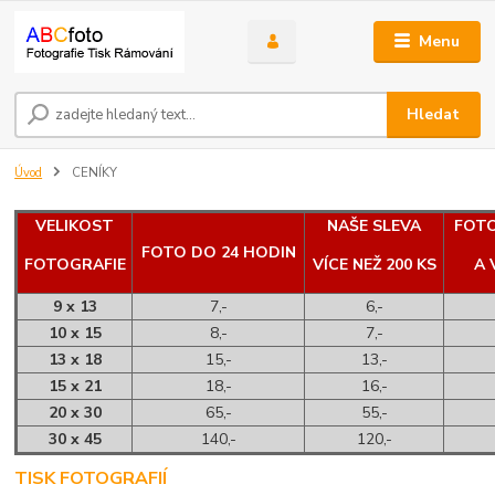
Menu
Hledat
Úvod
CENÍKY
VELIKOST
NAŠE SLEVA
FOTO
FOTO DO 24 HODIN
FOTOGRAFIE
VÍCE NEŽ 200 KS
A 
9 x 13
7,-
6,-
10 x 15
8,-
7,-
13 x 18
15,-
13,-
15 x 21
18,-
16,-
20 x 30
65,-
55,-
30 x 45
140,-
120,-
TISK FOTOGRAFIÍ