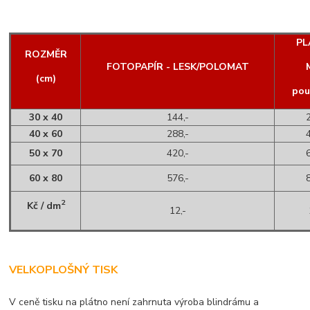
PL
ROZMĚR
FOTOPAPÍR - LESK/POLOMAT
(cm)
pou
30 x 40
144,-
40 x 60
288,-
50 x 70
420,-
60 x 80
576,-
2
Kč / dm
12,-
VELKOPLOŠNÝ TISK
V ceně tisku na plátno není zahrnuta výroba blindrámu a