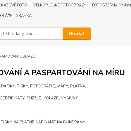
ŮKAZOVÉ FOTO
VELKOPLOŠNÉ FOTOOBRAZY
FOTOSBĚRNA On-lin
OLÁŽE - GRAFIKA
Hledat
RÁMOVÁNÍ OBRAZŮ
VÁNÍ A PASPARTOVÁNÍ NA MÍRU
GRAFIKY, TISKY, FOTOGRAFIE, MAPY, PLÁTNA,
CERTIFIKÁTY, PUZZLE, KOLÁŽE, VÝŠIVKY ...
 TISKY NA PLÁTNĚ NAPÍNÁME NA BLINDRÁMY