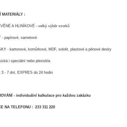
 MATERIÁLY :
VĚNÉ A HLINÍKOVÉ - velký výběr vzorků
- papírové, sametové
Y - kartonové, komůrkové, MDF, sololit, plastové a pěnové desky
ická i speciální nebo plexiskla
:
3 - 7 dní, EXPRES do 24 hodin
VÁNÍ - individuální kalkulace pro každou zakázku
E NA TELEFONU : 233 311 220