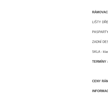
RÁMOVACÍ
LIŠTY DŘE
PASPARTY 
ZADNÍ DESK
SKLA - klas
TERMÍNY 
CENY RÁMO
INFORMAC