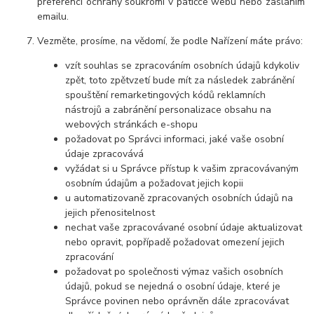
preferencí ochrany soukromí v patičce webu nebo zasláním
emailu.
Vezměte, prosíme, na vědomí, že podle Nařízení máte právo:
vzít souhlas se zpracováním osobních údajů kdykoliv
zpět, toto zpětvzetí bude mít za následek
zabránění
spouštění remarketingových kódů reklamních
nástrojů a zabránění personalizace obsahu na
webových stránkách e-shopu
požadovat po Správci informaci, jaké vaše osobní
údaje zpracovává
vyžádat si u Správce přístup k vašim zpracovávaným
osobním údajům a požadovat jejich kopii
u automatizovaně zpracovaných osobních údajů na
jejich přenositelnost
nechat vaše zpracovávané osobní údaje aktualizovat
nebo opravit, popřípadě požadovat omezení jejich
zpracování
požadovat po společnosti výmaz vašich osobních
údajů, pokud se nejedná o osobní údaje, které je
Správce povinen nebo oprávněn dále zpracovávat