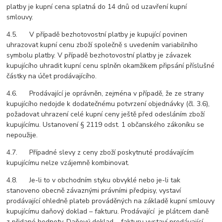
platby je kupní cena splatná do 14 dnů od uzavření kupní
smlouvy.
4.5. V případě bezhotovostní platby je kupující povinen
uhrazovat kupní cenu zboží společně s uvedením variabilního
symbolu platby. V případě bezhotovostní platby je závazek
kupujícího uhradit kupní cenu splněn okamžikem připsání příslušné
částky na účet prodávajícího.
4.6. Prodávající je oprávněn, zejména v případě, že ze strany
kupujícího nedojde k dodatečnému potvrzení objednávky (čl. 3.6),
požadovat uhrazení celé kupní ceny ještě před odesláním zboží
kupujícímu. Ustanovení § 2119 odst. 1 občanského zákoníku se
nepoužije.
4.7. Případné slevy z ceny zboží poskytnuté prodávajícím
kupujícímu nelze vzájemně kombinovat.
4.8. Je-li to v obchodním styku obvyklé nebo je-li tak
stanoveno obecně závaznými právními předpisy, vystaví
prodávající ohledně plateb prováděných na základě kupní smlouvy
kupujícímu daňový doklad – fakturu. Prodávající je plátcem daně
z přidané hodnoty. Daňový doklad – fakturu vystaví prodávající