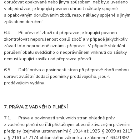
doručovat opakovaně nebo jiným způsobem, než bylo uvedeno
v objednávce, je kupující povinen uhradit náklady spojené
s opakovaným doručováním zboží, resp. náklady spojené s jiným
způsobem doručení.
6.4. Při převzetí zboží od přepravce je kupující povinen
zkontrolovat neporušenost obalů zboží a v případě jakýchkoliv
závad toto neprodleně oznámit přepravci. V případě shledání
porušení obalu svědčícího o neoprávněném vniknutí do zásilky
nemusí kupující zásilku od přepravce převzít.
6.5. Další práva a povinnosti stran při přepravě zboží mohou
upravit zvláštní dodací podmínky prodávajícího, jsou-li
prodávajícím vydány.
7. PRÁVA Z VADNÉHO PLNĚNÍ
7.1. Práva a povinnosti smluvních stran ohledně práv
z vadného plnění se řídí příslušnými obecně závaznými právními
předpisy (zejména ustanoveními § 1914 až 1925, § 2099 až 2117
a § 2161 až 2174 občanského zákoníku a zákonem č. 634/1992