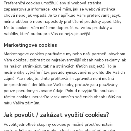
Preferenční cookies umožňují, aby si webová stránka
zapamatovala informace, které mění, jak se webová stránka
chová nebo jak vypadá. Je to například Vámi preferovaný jazyk,
měna, oblíbené nebo naposledy prohlížené produkty apod. Díky
těmto cookies Vám můžeme doporučit na webu produkty a
nabídky, které budou pro Vás co nejzajímavější.
Marketingové cookies
Marketingové cookies používáme my nebo naši partneři, abychom
Vám dokázali zobrazit co nejrelevantnější obsah nebo reklamy jak
na našich stránkách, tak na stránkách třetích subjektů. To je
možné díky vytváření tzv. pseudonymizovaného profilu dle Vašich
zájmů. Ale nebojte, tímto profilováním zpravidla není možná
bezprostřední identifikace Vaší osoby, protože jsou používány
pouze pseudonymizované údaje. Pokud nevyjádříte souhlas s
těmito cookies, neuvidíte v reklamních sděleních obsah ušitý na
míru Vašim zájmům.
Jak povolit / zakázat využití cookies?
Povolit jednotlivé skupiny cookies je možné prostřednictvím
cookies lišty na našem webu, která se vám objeví při prvním