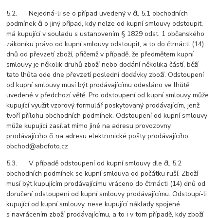
5.2. Nejedná-li se o případ uvedený v čl. 5.1 obchodních
podmínek či o jiný případ, kdy nelze od kupní smlouvy odstoupit,
má kupující v souladu s ustanovením § 1829 odst. 1 občanského
zákoníku právo od kupní smlouvy odstoupit, a to do čtrnácti (14)
dnů od převzetí zboží, přičemž v případě, že předmětem kupní
smlouvy je několik druhů zboží nebo dodání několika částí, běží
tato lhůta ode dne převzetí poslední dodávky zboží. Odstoupení
od kupní smlouvy musí být prodávajícímu odesláno ve lhůtě
uvedené v předchozí větě. Pro odstoupení od kupní smlouvy může
kupující využit vzorový formulář poskytovaný prodávajícím, jenž
tvoří přílohu obchodních podmínek. Odstoupení od kupní smlouvy
může kupující zasílat mimo jiné na adresu provozovny
prodávajícího či na adresu elektronické pošty prodávajícího
obchod@abcfoto.cz
5.3. V případě odstoupení od kupní smlouvy dle čl. 5.2
obchodních podmínek se kupní smlouva od počátku ruší. Zboží
musí být kupujícím prodávajícímu vráceno do čtrnácti (14) dnů od
doručení odstoupení od kupní smlouvy prodávajícímu. Odstoupí-li
kupující od kupní smlouvy, nese kupující náklady spojené
s navrácením zboží prodávajícímu, a to i v tom případě, kdy zboží