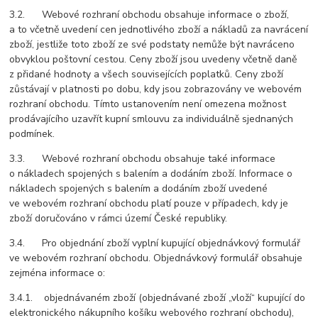
3.2. Webové rozhraní obchodu obsahuje informace o zboží,
a to včetně uvedení cen jednotlivého zboží a nákladů za navrácení
zboží, jestliže toto zboží ze své podstaty nemůže být navráceno
obvyklou poštovní cestou. Ceny zboží jsou uvedeny včetně daně
z přidané hodnoty a všech souvisejících poplatků. Ceny zboží
zůstávají v platnosti po dobu, kdy jsou zobrazovány ve webovém
rozhraní obchodu. Tímto ustanovením není omezena možnost
prodávajícího uzavřít kupní smlouvu za individuálně sjednaných
podmínek.
3.3. Webové rozhraní obchodu obsahuje také informace
o nákladech spojených s balením a dodáním zboží. Informace o
nákladech spojených s balením a dodáním zboží uvedené
ve webovém rozhraní obchodu platí pouze v případech, kdy je
zboží doručováno v rámci území České republiky.
3.4. Pro objednání zboží vyplní kupující objednávkový formulář
ve webovém rozhraní obchodu. Objednávkový formulář obsahuje
zejména informace o:
3.4.1. objednávaném zboží (objednávané zboží „vloží“ kupující do
elektronického nákupního košíku webového rozhraní obchodu),