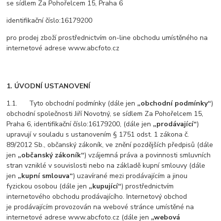
se sídlem Za Pohořelcem 15, Praha 6
identifikační číslo:16179200
pro prodej zboží prostřednictvím on-line obchodu umístěného na
internetové adrese www.abcfoto.cz
1. ÚVODNÍ USTANOVENÍ
1.1. Tyto obchodní podmínky (dále jen
„obchodní podmínky“
)
obchodní společnosti Jiří Novotný, se sídlem Za Pohořelcem 15,
Praha 6, identifikační číslo:16179200, (dále jen
„prodávající“
)
upravují v souladu s ustanovením § 1751 odst. 1 zákona č.
89/2012 Sb., občanský zákoník, ve znění pozdějších předpisů (dále
jen
„občanský zákoník“
) vzájemná práva a povinnosti smluvních
stran vzniklé v souvislosti nebo na základě kupní smlouvy (dále
jen
„kupní smlouva“
) uzavírané mezi prodávajícím a jinou
fyzickou osobou (dále jen
„kupující“
) prostřednictvím
internetového obchodu prodávajícího. Internetový obchod
je prodávajícím provozován na webové stránce umístěné na
internetové adrese www.abcfoto.cz (dále jen
„webová