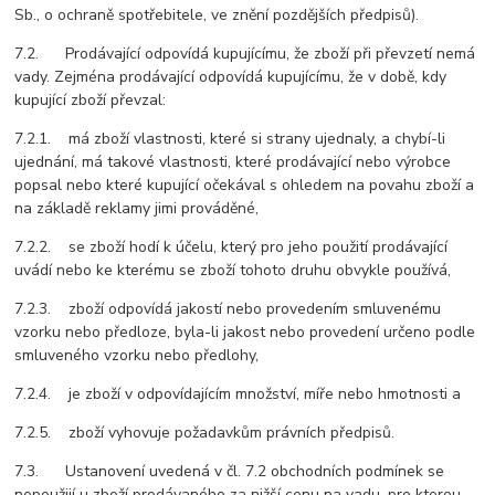
Sb., o ochraně spotřebitele, ve znění pozdějších předpisů).
7.2. Prodávající odpovídá kupujícímu, že zboží při převzetí nemá
vady. Zejména prodávající odpovídá kupujícímu, že v době, kdy
kupující zboží převzal:
7.2.1. má zboží vlastnosti, které si strany ujednaly, a chybí-li
ujednání, má takové vlastnosti, které prodávající nebo výrobce
popsal nebo které kupující očekával s ohledem na povahu zboží a
na základě reklamy jimi prováděné,
7.2.2. se zboží hodí k účelu, který pro jeho použití prodávající
uvádí nebo ke kterému se zboží tohoto druhu obvykle používá,
7.2.3. zboží odpovídá jakostí nebo provedením smluvenému
vzorku nebo předloze, byla-li jakost nebo provedení určeno podle
smluveného vzorku nebo předlohy,
7.2.4. je zboží v odpovídajícím množství, míře nebo hmotnosti a
7.2.5. zboží vyhovuje požadavkům právních předpisů.
7.3. Ustanovení uvedená v čl. 7.2 obchodních podmínek se
nepoužijí u zboží prodávaného za nižší cenu na vadu, pro kterou