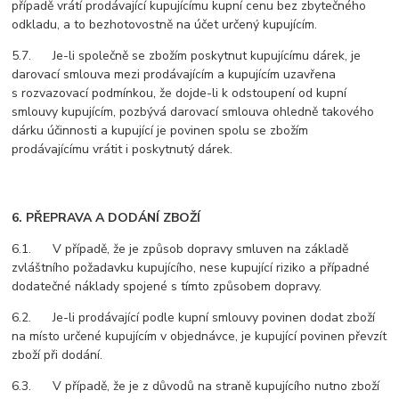
případě vrátí prodávající kupujícímu kupní cenu bez zbytečného
odkladu, a to bezhotovostně na účet určený kupujícím.
5.7. Je-li společně se zbožím poskytnut kupujícímu dárek, je
darovací smlouva mezi prodávajícím a kupujícím uzavřena
s rozvazovací podmínkou, že dojde-li k odstoupení od kupní
smlouvy kupujícím, pozbývá darovací smlouva ohledně takového
dárku účinnosti a kupující je povinen spolu se zbožím
prodávajícímu vrátit i poskytnutý dárek.
6. PŘEPRAVA A DODÁNÍ ZBOŽÍ
6.1. V případě, že je způsob dopravy smluven na základě
zvláštního požadavku kupujícího, nese kupující riziko a případné
dodatečné náklady spojené s tímto způsobem dopravy.
6.2. Je-li prodávající podle kupní smlouvy povinen dodat zboží
na místo určené kupujícím v objednávce, je kupující povinen převzít
zboží při dodání.
6.3. V případě, že je z důvodů na straně kupujícího nutno zboží