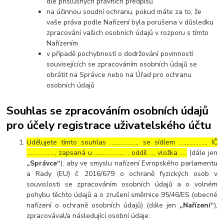
dle příslušných právních předpisů
na účinnou soudní ochranu, pokud máte za to, že
vaše práva podle Nařízení byla porušena v důsledku
zpracování vašich osobních údajů v rozporu s tímto
Nařízením
v případě pochybností o dodržování povinností
souvisejících se zpracováním osobních údajů se
obrátit na Správce nebo na Úřad pro ochranu
osobních údajů
Souhlas se zpracováním osobních údajů
pro účely registrace uživatelského účtu
Udělujete tímto souhlas ……………..., se sídlem ………………, IČ
………………., zapsaná u ………………… , oddíl …, vložka …..
(dále jen
„Správce“
), aby ve smyslu nařízení Evropského parlamentu
a Rady (EU) č. 2016/679 o ochraně fyzických osob v
souvislosti se zpracováním osobních údajů a o volném
pohybu těchto údajů a o zrušení směrnice 95/46/ES (obecné
nařízení o ochraně osobních údajů) (dále jen
„Nařízení“
),
zpracovával/a následující osobní údaje: