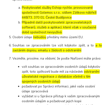
Poskytovatel služby Eshop-rychle, provozované
společností Golemos s.r.o., sídlem Zátkovo nábřeží
448/73, 370 01, České Budějovice
Případně další poskytovatelé zpracovatelských
softwarů, služeb a aplikací, které však v současné
době společnost nevyužívá.
Osobní údaje
nebudou
předány mimo území EU.
Souhlas se zpracováním lze vzít kdykoliv zpět, a to
a to
zasláním dopisu, emailu s žádostí o odstranění
.
Vezměte, prosíme, na vědomí, že podle Nařízení máte právo:
vzít souhlas se zpracováním osobních údajů kdykoliv
zpět, toto zpětvzetí bude mít za následek
odstranění
uživatelské registrace z databáze včetně s tím
spojených osobních údajů
požadovat po Správci informaci, jaké vaše osobní
údaje zpracovává
vyžádat si u Správce přístup k vašim zpracovávaným
osobním údajům a požadovat jejich kopii