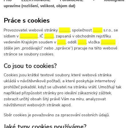
upravíme (rozlišení, velikost, objem dat)
Práce s cookies
Provozovatel webové stránky
………….
, společnost
………..
s.r.o., se
sídlem v
…………………
, IČ
………..
, zapsaná v obchodním rejstříku
vedeném Krajským soudem v
……….
, oddíl
……….
, vložka
……………..
(dále jen „prodávající“ nebo „správce“) pracuje na této webové
stránce se soubory cookies.
Co jsou to cookies?
Cookies jsou krátké textové soubory, které webová stránka
ukládá v návštěvníkově počítači, a které poskytuje internetový
prohlížeč pokaždé, když se uživatel na stránku vrátí. Umožňují tak
například přizpůsobit stránky pro ideální zákaznický zážitek,
zobrazit určitý obsah šitý právě Vám na míru, analyzovat
návštěvnost webových stránek apod.
Sběr cookies je považováno za zpracování osobních údajů.
Jaké typy cookies používáme?