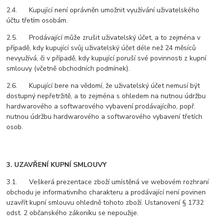
2.4. Kupující není oprávněn umožnit využívání uživatelského
účtu třetím osobám.
2.5. Prodávající může zrušit uživatelský účet, a to zejména v
případě, kdy kupující svůj uživatelský účet déle než 24 měsíců
nevyužívá, či v případě, kdy kupující poruší své povinnosti z kupní
smlouvy (včetně obchodních podmínek).
2.6. Kupující bere na vědomí, že uživatelský účet nemusí být
dostupný nepřetržitě, a to zejména s ohledem na nutnou údržbu
hardwarového a softwarového vybavení prodávajícího, popř.
nutnou údržbu hardwarového a softwarového vybavení třetích
osob.
3. UZAVŘENÍ KUPNÍ SMLOUVY
3.1. Veškerá prezentace zboží umístěná ve webovém rozhraní
obchodu je informativního charakteru a prodávající není povinen
uzavřít kupní smlouvu ohledně tohoto zboží. Ustanovení § 1732
odst. 2 občanského zákoníku se nepoužije.