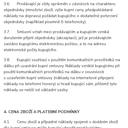
3.6. Prodávající je vždy oprávněn v závislosti na charakteru
objednávky (množství zboží, výše kupní ceny, předpokládané
náklady na dopravu) požádat kupujícího o dodatečné potvrzení
objednávky (například písemně či telefonicky).
3.7. Smluvní vztah mezi prodávajícím a kupujícím vzniká
doručením přijetí objednávky (akceptací), jež je prodávajícím
zasláno kupujícímu elektronickou poštou, a to na adresu
elektronické pošty kupujícího.
3.8. Kupující souhlasí s použitím komunikačních prostředků na
dálku při uzavírání kupní smlouvy. Náklady vzniklé kupujícímu při
použití komunikačních prostředků na dálku v souvislosti
s uzavřením kupní smlouvy (náklady na internetové připojení,
náklady na telefonní hovory) si hradí kupující sám, přičemž tyto
náklady se neliší od základní sazby.
4. CENA ZBOŽÍ A PLATEBNÍ PODMÍNKY
4.1. Cenu zboží a případné náklady spojené s dodáním zboží
dle kupní smlouvy může kupující uhradit prodávajícímu