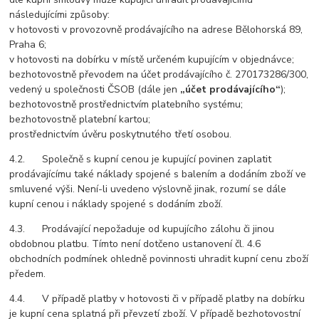
následujícími způsoby:
v hotovosti v provozovně prodávajícího na adrese Bělohorská 89,
Praha 6;
v hotovosti na dobírku v místě určeném kupujícím v objednávce;
bezhotovostně převodem na účet prodávajícího č. 270173286/300,
vedený u společnosti ČSOB (dále jen
„účet prodávajícího“
);
bezhotovostně prostřednictvím platebního systému;
bezhotovostně platební kartou;
prostřednictvím úvěru poskytnutého třetí osobou.
4.2. Společně s kupní cenou je kupující povinen zaplatit
prodávajícímu také náklady spojené s balením a dodáním zboží ve
smluvené výši. Není-li uvedeno výslovně jinak, rozumí se dále
kupní cenou i náklady spojené s dodáním zboží.
4.3. Prodávající nepožaduje od kupujícího zálohu či jinou
obdobnou platbu. Tímto není dotčeno ustanovení čl. 4.6
obchodních podmínek ohledně povinnosti uhradit kupní cenu zboží
předem.
4.4. V případě platby v hotovosti či v případě platby na dobírku
je kupní cena splatná při převzetí zboží. V případě bezhotovostní