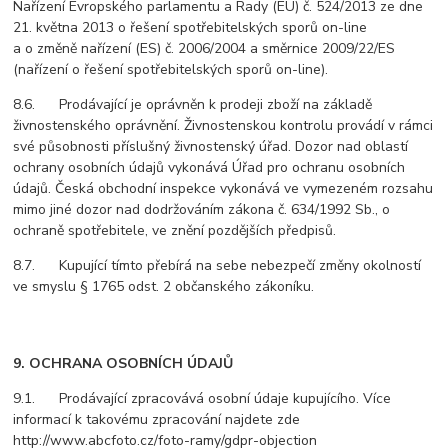
Nařízení Evropského parlamentu a Rady (EU) č. 524/2013 ze dne
21. května 2013 o řešení spotřebitelských sporů on-line
a o změně nařízení (ES) č. 2006/2004 a směrnice 2009/22/ES
(nařízení o řešení spotřebitelských sporů on-line).
8.6. Prodávající je oprávněn k prodeji zboží na základě
živnostenského oprávnění. Živnostenskou kontrolu provádí v rámci
své působnosti příslušný živnostenský úřad. Dozor nad oblastí
ochrany osobních údajů vykonává Úřad pro ochranu osobních
údajů. Česká obchodní inspekce vykonává ve vymezeném rozsahu
mimo jiné dozor nad dodržováním zákona č. 634/1992 Sb., o
ochraně spotřebitele, ve znění pozdějších předpisů.
8.7. Kupující tímto přebírá na sebe nebezpečí změny okolností
ve smyslu § 1765 odst. 2 občanského zákoníku.
9. OCHRANA OSOBNÍCH ÚDAJŮ
9.1. Prodávající zpracovává osobní údaje kupujícího. Více
informací k takovému zpracování najdete zde
http://www.abcfoto.cz/foto-ramy/gdpr-objection