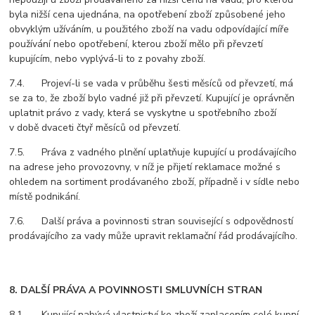
byla nižší cena ujednána, na opotřebení zboží způsobené jeho
obvyklým užíváním, u použitého zboží na vadu odpovídající míře
používání nebo opotřebení, kterou zboží mělo při převzetí
kupujícím, nebo vyplývá-li to z povahy zboží.
7.4. Projeví-li se vada v průběhu šesti měsíců od převzetí, má
se za to, že zboží bylo vadné již při převzetí. Kupující je oprávněn
uplatnit právo z vady, která se vyskytne u spotřebního zboží
v době dvaceti čtyř měsíců od převzetí.
7.5. Práva z vadného plnění uplatňuje kupující u prodávajícího
na adrese jeho provozovny, v níž je přijetí reklamace možné s
ohledem na sortiment prodávaného zboží, případně i v sídle nebo
místě podnikání.
7.6. Další práva a povinnosti stran související s odpovědností
prodávajícího za vady může upravit reklamační řád prodávajícího.
8. DALŠÍ PRÁVA A POVINNOSTI SMLUVNÍCH STRAN
8.1. Kupující nabývá vlastnictví ke zboží zaplacením celé kupní