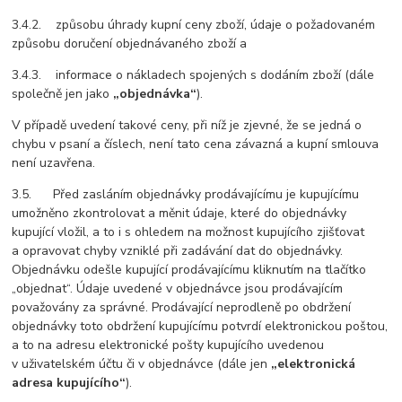
3.4.2. způsobu úhrady kupní ceny zboží, údaje o požadovaném
způsobu doručení objednávaného zboží a
3.4.3. informace o nákladech spojených s dodáním zboží (dále
společně jen jako
„objednávka“
).
V případě uvedení takové ceny, při níž je zjevné, že se jedná o
chybu v psaní a číslech, není tato cena závazná a kupní smlouva
není uzavřena.
3.5. Před zasláním objednávky prodávajícímu je kupujícímu
umožněno zkontrolovat a měnit údaje, které do objednávky
kupující vložil, a to i s ohledem na možnost kupujícího zjišťovat
a opravovat chyby vzniklé při zadávání dat do objednávky.
Objednávku odešle kupující prodávajícímu kliknutím na tlačítko
„
objednat
“. Údaje uvedené v objednávce jsou prodávajícím
považovány za správné. Prodávající neprodleně po obdržení
objednávky toto obdržení kupujícímu potvrdí elektronickou poštou,
a to na adresu elektronické pošty kupujícího uvedenou
v uživatelském účtu či v objednávce (dále jen
„elektronická
adresa kupujícího“
).