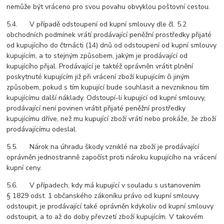
nemůže být vráceno pro svou povahu obvyklou poštovní cestou.
5.4. V případě odstoupení od kupní smlouvy dle čl. 5.2
obchodních podmínek vrátí prodávající peněžní prostředky přijaté
od kupujícího do čtrnácti (14) dnů od odstoupení od kupní smlouvy
kupujícím, a to stejným způsobem, jakým je prodávající od
kupujícího přijal. Prodávající je taktéž oprávněn vrátit plnění
poskytnuté kupujícím již při vrácení zboží kupujícím či jiným
způsobem, pokud s tím kupující bude souhlasit a nevzniknou tím
kupujícímu další náklady. Odstoupí-li kupující od kupní smlouvy,
prodávající není povinen vrátit přijaté peněžní prostředky
kupujícímu dříve, než mu kupující zboží vrátí nebo prokáže, že zboží
prodávajícímu odeslal.
5.5. Nárok na úhradu škody vzniklé na zboží je prodávající
oprávněn jednostranně započíst proti nároku kupujícího na vrácení
kupní ceny.
5.6. V případech, kdy má kupující v souladu s ustanovením
§ 1829 odst. 1 občanského zákoníku právo od kupní smlouvy
odstoupit, je prodávající také oprávněn kdykoliv od kupní smlouvy
odstoupit, a to až do doby převzetí zboží kupujícím. V takovém