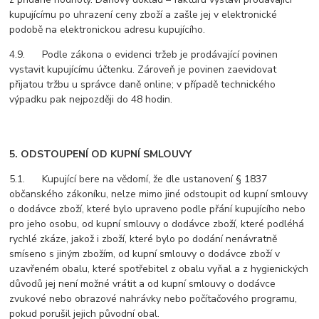
kupujícímu po uhrazení ceny zboží a zašle jej v elektronické
podobě na elektronickou adresu kupujícího.
4.9. Podle zákona o evidenci tržeb je prodávající povinen
vystavit kupujícímu účtenku. Zároveň je povinen zaevidovat
přijatou tržbu u správce daně online; v případě technického
výpadku pak nejpozději do 48 hodin.
5. ODSTOUPENÍ OD KUPNÍ SMLOUVY
5.1. Kupující bere na vědomí, že dle ustanovení § 1837
občanského zákoníku, nelze mimo jiné odstoupit od kupní smlouvy
o dodávce zboží, které bylo upraveno podle přání kupujícího nebo
pro jeho osobu, od kupní smlouvy o dodávce zboží, které podléhá
rychlé zkáze, jakož i zboží, které bylo po dodání nenávratně
smíseno s jiným zbožím, od kupní smlouvy o dodávce zboží v
uzavřeném obalu, které spotřebitel z obalu vyňal a z hygienických
důvodů jej není možné vrátit a od kupní smlouvy o dodávce
zvukové nebo obrazové nahrávky nebo počítačového programu,
pokud porušil jejich původní obal.