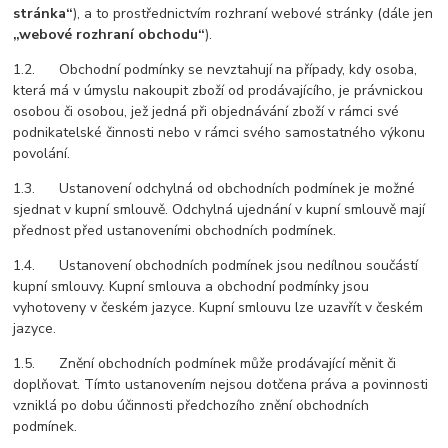
stránka“
), a to prostřednictvím rozhraní webové stránky (dále jen
„webové rozhraní obchodu“
).
1.2. Obchodní podmínky se nevztahují na případy, kdy osoba,
která má v úmyslu nakoupit zboží od prodávajícího, je právnickou
osobou či osobou, jež jedná při objednávání zboží v rámci své
podnikatelské činnosti nebo v rámci svého samostatného výkonu
povolání.
1.3. Ustanovení odchylná od obchodních podmínek je možné
sjednat v kupní smlouvě. Odchylná ujednání v kupní smlouvě mají
přednost před ustanoveními obchodních podmínek.
1.4. Ustanovení obchodních podmínek jsou nedílnou součástí
kupní smlouvy. Kupní smlouva a obchodní podmínky jsou
vyhotoveny v českém jazyce. Kupní smlouvu lze uzavřít v českém
jazyce.
1.5. Znění obchodních podmínek může prodávající měnit či
doplňovat. Tímto ustanovením nejsou dotčena práva a povinnosti
vzniklá po dobu účinnosti předchozího znění obchodních
podmínek.