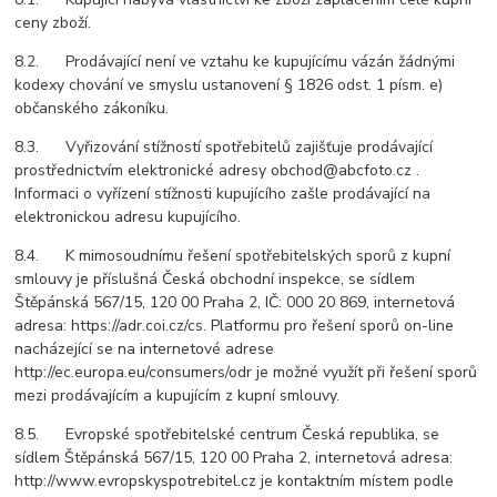
ceny zboží.
8.2. Prodávající není ve vztahu ke kupujícímu vázán žádnými
kodexy chování ve smyslu ustanovení § 1826 odst. 1 písm. e)
občanského zákoníku.
8.3. Vyřizování stížností spotřebitelů zajišťuje prodávající
prostřednictvím elektronické adresy obchod@abcfoto.cz .
Informaci o vyřízení stížnosti kupujícího zašle prodávající na
elektronickou adresu kupujícího.
8.4. K mimosoudnímu řešení spotřebitelských sporů z kupní
smlouvy je příslušná Česká obchodní inspekce, se sídlem
Štěpánská 567/15, 120 00 Praha 2, IČ: 000 20 869, internetová
adresa: https://adr.coi.cz/cs. Platformu pro řešení sporů on-line
nacházející se na internetové adrese
http://ec.europa.eu/consumers/odr je možné využít při řešení sporů
mezi prodávajícím a kupujícím z kupní smlouvy.
8.5. Evropské spotřebitelské centrum Česká republika, se
sídlem Štěpánská 567/15, 120 00 Praha 2, internetová adresa:
http://www.evropskyspotrebitel.cz je kontaktním místem podle