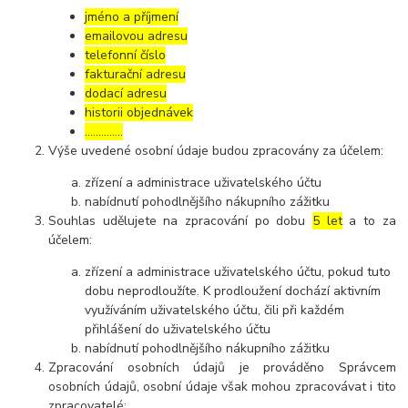
jméno a příjmení
emailovou adresu
telefonní číslo
fakturační adresu
dodací adresu
historii objednávek
…………..
Výše uvedené osobní údaje budou zpracovány za účelem:
zřízení a administrace uživatelského účtu
nabídnutí pohodlnějšího nákupního zážitku
Souhlas udělujete na zpracování po dobu
5 let
a to za
účelem:
zřízení a administrace uživatelského účtu, pokud tuto
dobu neprodloužíte. K prodloužení dochází aktivním
využíváním uživatelského účtu, čili při každém
přihlášení do uživatelského účtu
nabídnutí pohodlnějšího nákupního zážitku
Zpracování osobních údajů je prováděno Správcem
osobních údajů, osobní údaje však mohou zpracovávat i tito
zpracovatelé: